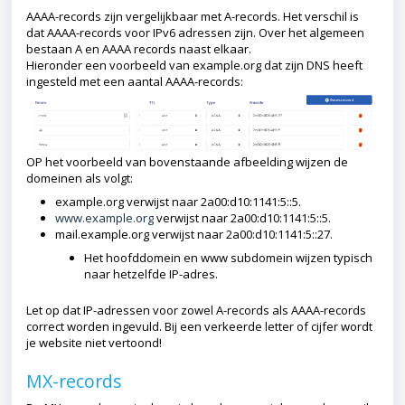
AAAA-records zijn vergelijkbaar met A-records. Het verschil is
dat AAAA-records voor IPv6 adressen zijn. Over het algemeen
bestaan A en AAAA records naast elkaar.
Hieronder een voorbeeld van example.org dat zijn DNS heeft
ingesteld met een aantal AAAA-records:
OP het voorbeeld van bovenstaande afbeelding wijzen de
domeinen als volgt:
example.org verwijst naar 2a00:d10:1141:5::5.
www.example.org
verwijst naar 2a00:d10:1141:5::5.
mail.example.org verwijst naar 2a00:d10:1141:5::27.
Het hoofddomein en www subdomein wijzen typisch
naar hetzelfde IP-adres.
Let op dat IP-adressen voor zowel A-records als AAAA-records
correct worden ingevuld. Bij een verkeerde letter of cijfer wordt
je website niet vertoond!
MX-records