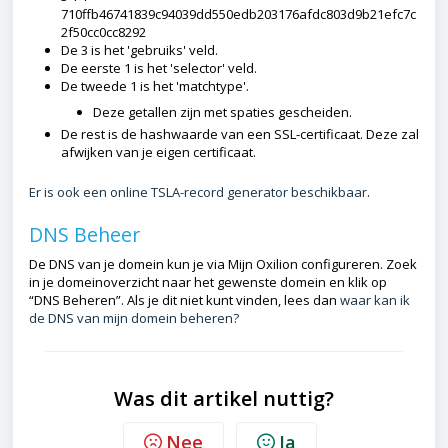
710ffb46741839c94039dd550edb203176afdc803d9b21efc7c
2f50cc0cc8292
De 3 is het 'gebruiks' veld.
De eerste 1 is het 'selector' veld.
De tweede 1 is het 'matchtype'.
Deze getallen zijn met spaties gescheiden.
De rest is de hashwaarde van een SSL-certificaat. Deze zal
afwijken van je eigen certificaat.
Er is ook een online TSLA-record generator beschikbaar
.
DNS Beheer
De DNS van je domein kun je via Mijn Oxilion configureren. Zoek
in je domeinoverzicht naar het gewenste domein en klik op
“DNS Beheren”. Als je dit niet kunt vinden, lees dan
waar kan ik
de DNS van mijn domein beheren?
Was dit artikel nuttig?
Nee
Ja