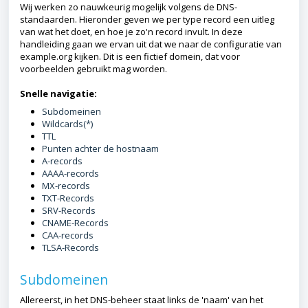
Wij werken zo nauwkeurig mogelijk volgens de DNS-
standaarden. Hieronder geven we per type record een uitleg
van wat het doet, en hoe je zo'n record invult. In deze
handleiding gaan we ervan uit dat we naar de configuratie van
example.org kijken. Dit is een fictief domein, dat voor
voorbeelden gebruikt mag worden.
Snelle navigatie:
Subdomeinen
Wildcards(*)
TTL
Punten achter de hostnaam
A-records
AAAA-records
MX-records
TXT-Records
SRV-Records
CNAME-Records
CAA-records
TLSA-Records
Subdomeinen
Allereerst, in het DNS-beheer staat links de 'naam' van het