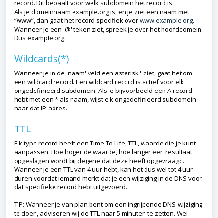
record. Dit bepaalt voor welk subdomein het record is.
Als je domeinnaam example.org is, en je ziet een naam met
“www”, dan gaat het record specifiek over
www.example.org
.
Wanneer je een '@' teken ziet, spreek je over het hoofddomein.
Dus example.org.
Wildcards(*)
Wanneer je in de 'naam' veld een asterisk* ziet, gaat het om
een wildcard record. Een wildcard record is actief voor elk
ongedefinieerd subdomein. Als je bijvoorbeeld een A record
hebt met een * als naam, wijst elk ongedefinieerd subdomein
naar dat IP-adres.
TTL
Elk type record heeft een Time To Life, TTL, waarde die je kunt
aanpassen. Hoe hoger de waarde, hoe langer een resultaat
opgeslagen wordt bij degene dat deze heeft opgevraagd.
Wanneer je een TTL van 4 uur hebt, kan het dus wel tot 4 uur
duren voordat iemand merkt dat je een wijziging in de DNS voor
dat specifieke record hebt uitgevoerd.
TIP: Wanneer je van plan bent om een ingrijpende DNS-wijziging
te doen, adviseren wij de TTL naar 5 minuten te zetten. Wel