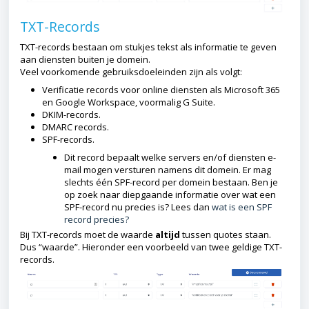
TXT-Records
TXT-records bestaan om stukjes tekst als informatie te geven
aan diensten buiten je domein.
Veel voorkomende gebruiksdoeleinden zijn als volgt:
Verificatie records voor online diensten als Microsoft 365
en Google Workspace, voormalig G Suite.
DKIM-records.
DMARC records.
SPF-records.
Dit record bepaalt welke servers en/of diensten e-
mail mogen versturen namens dit domein. Er mag
slechts één SPF-record per domein bestaan. Ben je
op zoek naar diepgaande informatie over wat een
SPF-record nu precies is? Lees dan
wat is een SPF
record precies?
Bij TXT-records moet de waarde
altijd
tussen quotes staan.
Dus “waarde”. Hieronder een voorbeeld van twee geldige TXT-
records.