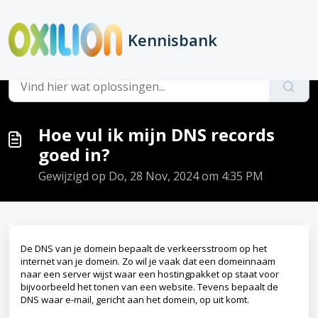
Doorgaan naar hoofdinhoud
Kennisbank
Hoofdpagina
...
Hoe vul ik mijn DNS records goed in?
Hoe vul ik mijn DNS records
goed in?
Gewijzigd op Do, 28 Nov, 2024 om 4:35 PM
De DNS van je domein bepaalt de verkeersstroom op het
internet van je domein. Zo wil je vaak dat een domeinnaam
naar een server wijst waar een hostingpakket op staat voor
bijvoorbeeld het tonen van een website. Tevens bepaalt de
DNS waar e-mail, gericht aan het domein, op uit komt.