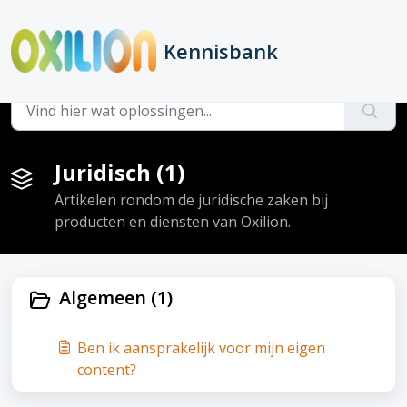
Doorgaan naar hoofdinhoud
Kennisbank
Hoofdpagina
Artikelen
Juridisch
Juridisch (1)
Artikelen rondom de juridische zaken bij
producten en diensten van Oxilion.
Algemeen (1)
Ben ik aansprakelijk voor mijn eigen
content?