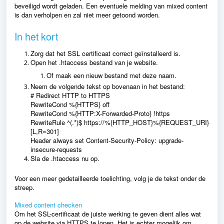
beveiligd wordt geladen. Een eventuele melding van mixed content
is dan verholpen en zal niet meer getoond worden.
In het kort
Zorg dat het SSL certificaat correct geïnstalleerd is.
Open het .htaccess bestand van je website.
Of maak een nieuw bestand met deze naam.
Neem de volgende tekst op bovenaan in het bestand:
# Redirect HTTP to HTTPS
RewriteCond %{HTTPS} off
RewriteCond %{HTTP:X-Forwarded-Proto} !https
RewriteRule ^(.*)$ https://%{HTTP_HOST}%{REQUEST_URI}
[L,R=301]
Header always set Content-Security-Policy: upgrade-
insecure-requests
Sla de .htaccess nu op.
Voor een meer gedetailleerde toelichting, volg je de tekst onder de
streep.
Mixed content checken
Om het SSL-certificaat de juiste werking te geven dient alles wat
op de website via HTTPS te lopen. Het is echter mogelijk om