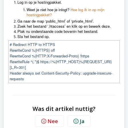
Log in op je hostingpakket.
Weet je niet hoe je inlogt?
Hoe log ik in op mijn
hostingpakket?
Ga naar de map ‘public_html’ of ‘private_html’.
Zoek het bestand ‘.htaccess’ en klik op en bewerk deze.
Plak nu onderstaande code bovenin het bestand.
Sla het bestand op.
# Redirect HTTP to HTTPS
RewriteCond %{HTTPS} off
RewriteCond %{HTTP:X-Forwarded-Proto} !https
RewriteRule ^(.*)$ https://%{HTTP_HOST}%{REQUEST_URI}
[L,R=301]
Header always set Content-Security-Policy: upgrade-insecure-
requests
Was dit artikel nuttig?
Nee
Ja