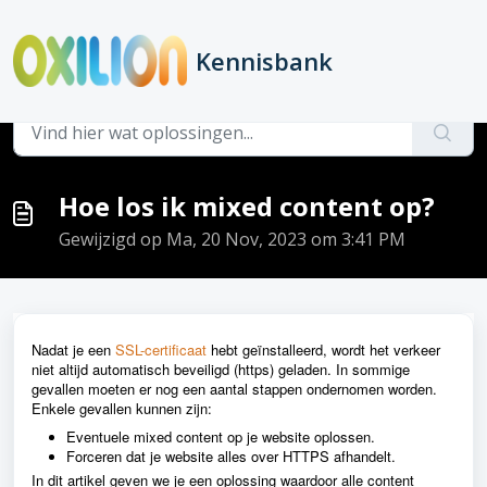
Doorgaan naar hoofdinhoud
Kennisbank
Hoofdpagina
...
Hoe los ik mixed content op?
Hoe los ik mixed content op?
Gewijzigd op Ma, 20 Nov, 2023 om 3:41 PM
Nadat je een
SSL-certificaat
hebt geïnstalleerd, wordt het verkeer
niet altijd automatisch beveiligd (https) geladen. In sommige
gevallen moeten er nog een aantal stappen ondernomen worden.
Enkele gevallen kunnen zijn:
Eventuele mixed content op je website oplossen.
Forceren dat je website alles over HTTPS afhandelt.
In dit artikel geven we je een oplossing waardoor alle content