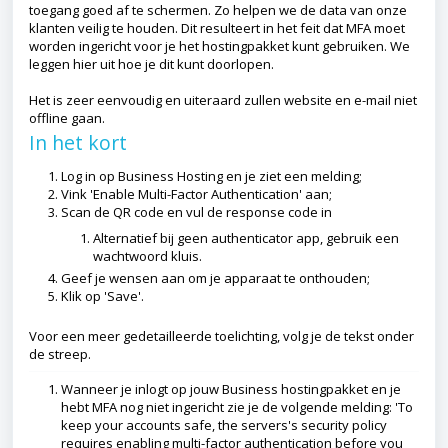
toegang goed af te schermen. Zo helpen we de data van onze
klanten veilig te houden. Dit resulteert in het feit dat MFA moet
worden ingericht voor je het hostingpakket kunt gebruiken. We
leggen hier uit hoe je dit kunt doorlopen.
Het is zeer eenvoudig en uiteraard zullen website en e-mail niet
offline gaan.
In het kort
Log in op Business Hosting en je ziet een melding;
Vink 'Enable Multi-Factor Authentication' aan;
Scan de QR code en vul de response code in
Alternatief bij geen authenticator app, gebruik een
wachtwoord kluis.
Geef je wensen aan om je apparaat te onthouden;
Klik op 'Save'.
Voor een meer gedetailleerde toelichting, volg je de tekst onder
de streep.
Wanneer je inlogt op jouw Business hostingpakket en je
hebt MFA nog niet ingericht zie je de volgende melding: 'To
keep your accounts safe, the servers's security policy
requires enabling multi-factor authentication before you