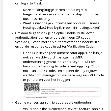
can log in to Plesk';
Deze melding krijg je te zien omdat wij MFA
toegevoegd hebben als verplichte stap voor onze
Business Hosting.
Weet je niet hoe je kunt inloggen op jouw Business
Hostingpakket?
Hoe log ik in op mijn hostingpakket?
Om door te gaan vink je de optie 'Enable Multi-Factor
Authentication' aan en er verschijnt een QR code.;
Scan de QR code met een authenticator app naar keuze
en vul de response code in achter 'Verification Code';
Gebruik je liever geen authenticator app? Dan kun je
ook een wachtwoord manager met MFA
ondersteuning gebruiken, zoals Keyhub. Klik om
hiervoor de benodigde code te verkrijgen op 'Could
not scan the QR code?' en kopieer de key in jouw
wachtwoord manager om via deze weg een MFA code
te genereren voor het inloggen.
Geef je wensen aan om je apparaat te onthouden:
Vink 'Enable the "Remember Device" feature' aan als