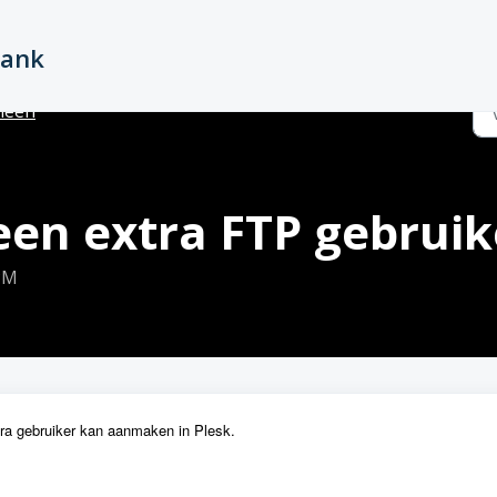
bank
meen
en extra FTP gebruik
 PM
extra gebruiker kan aanmaken in Plesk.