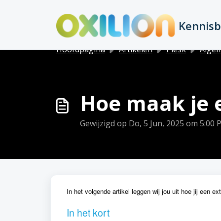
Doorgaan naar hoofdinhoud
Kennis
Hoofdpagina
Artikelen
Plesk
Alge
Hoe maak je e
Gewijzigd op Do, 5 Jun, 2025 om 5:00
In het volgende artikel leggen wij jou uit hoe jij een 
In het kort